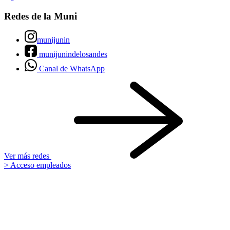
Redes de la Muni
munijunin
munijunindelosandes
Canal de WhatsApp
Ver más redes
> Acceso empleados